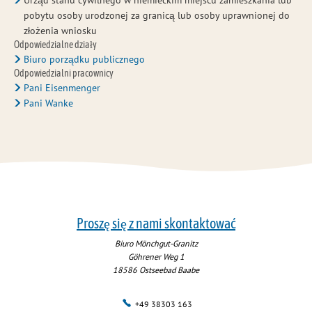
Urząd stanu cywilnego w niemieckim miejscu zamieszkania lub
pobytu osoby urodzonej za granicą lub osoby uprawnionej do
złożenia wniosku
Odpowiedzialne działy
Biuro porządku publicznego
Odpowiedzialni pracownicy
Pani Eisenmenger
Pani Wanke
Proszę się z nami skontaktować
Biuro Mönchgut-Granitz
Göhrener Weg 1
18586
Ostseebad Baabe
+49 38303 163