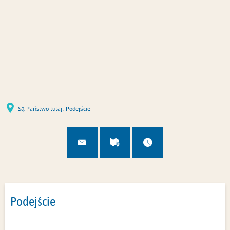
u
U
Są Państwo tutaj:
Podejście
Podejście