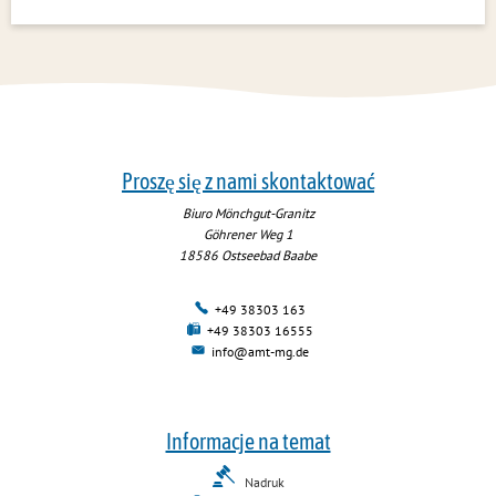
Proszę się z nami skontaktować
Biuro Mönchgut-Granitz
Göhrener Weg 1
18586
Ostseebad Baabe
+49 38303 163
+49 38303 16555
info@amt-mg.de
Informacje na temat
Nadruk