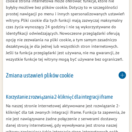
cookie strona internetowa może oferować funkcje, które nie
byłyby możliwe bez plików cookie. Dotyczy to w szczególności
prostej nawigacji po menu i innych spersonalizowanych ustawień
witryny. Pliki cookie dla tych funkcji mają zazwyczaj maksymalny
czas życia wynoszący 24 godziny i nie są wykorzystywane do
identyfikacji odwiedzających. Nowoczesne przeglądarki oferują
opcję nie zezwalania na pliki cookie, a tym samym zasadniczo
dezaktywują je dla jednej lub wszystkich stron internetowych.
Jeśli ta funkcja przeglądarki jest używana, nie ma gwarancji, że
wszystkie funkcje tej witryny mogą być używane bez ograniczeń.
Zmiana ustawień plików cookie
Korzystanie z rozwiązania 2-kliknięć dla integracji iframe
Na naszej stronie internetowej aktywowane jest rozwiązanie 2-
kliknięć dla tak zwanych integracji iframe. Funkcja ta zapewnia, że
nie jest nawiązywane żadne połączenie z serwerami dostawcy
danej strony internetowej, gdy wywoływana jest strona naszej
witryny zawierająca takie integracje stron internetowych osób