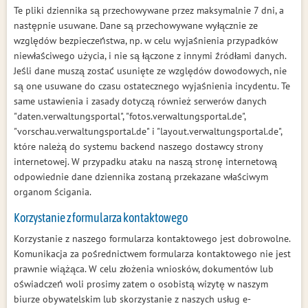
Te pliki dziennika są przechowywane przez maksymalnie 7 dni, a
następnie usuwane. Dane są przechowywane wyłącznie ze
względów bezpieczeństwa, np. w celu wyjaśnienia przypadków
niewłaściwego użycia, i nie są łączone z innymi źródłami danych.
Jeśli dane muszą zostać usunięte ze względów dowodowych, nie
są one usuwane do czasu ostatecznego wyjaśnienia incydentu. Te
same ustawienia i zasady dotyczą również serwerów danych
"daten.verwaltungsportal", "fotos.verwaltungsportal.de",
"vorschau.verwaltungsportal.de" i "layout.verwaltungsportal.de",
które należą do systemu backend naszego dostawcy strony
internetowej. W przypadku ataku na naszą stronę internetową
odpowiednie dane dziennika zostaną przekazane właściwym
organom ścigania.
Korzystanie z formularza kontaktowego
Korzystanie z naszego formularza kontaktowego jest dobrowolne.
Komunikacja za pośrednictwem formularza kontaktowego nie jest
prawnie wiążąca. W celu złożenia wniosków, dokumentów lub
oświadczeń woli prosimy zatem o osobistą wizytę w naszym
biurze obywatelskim lub skorzystanie z naszych usług e-