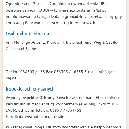
Zgodnie z art. 13 ust. 1 i 2 ogólnego rozporządzenia UE o
ochronie danych (RODO) w tym miejscu zostaną Państwo
poinformowani o tym, jakie dane gromadzimy i przetwarzamy, gdy
korzystają Państwo z naszych usług internetowych.
Osoba odpowiedzialna
Amt Mönchgut-Granitz Kierownik biura Göhrener Weg 1 18586
Ostseebad Baabe
Telefon: 038303 / 163 Fax: 038303 / 16555 E-mail: info(at)amt-
mg.de
Inspektor ochrony danych
Wspólny Inspektor Ochrony Danych Zweckverband Elektronische
Verwaltung in Mecklenburg-Vorpommern (eGo-MV) Eckdrift 103
19061 Schwerin Telefon: 0385 / 77334751
E-mail: datenschutz(at)ego-mv.de
W każdej chwili mogą Państwo skontaktować się bezpośrednio z