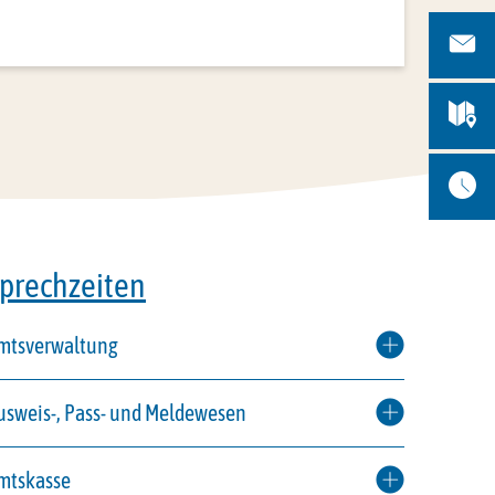
prechzeiten
mtsverwaltung
usweis-, Pass- und Meldewesen
mtskasse