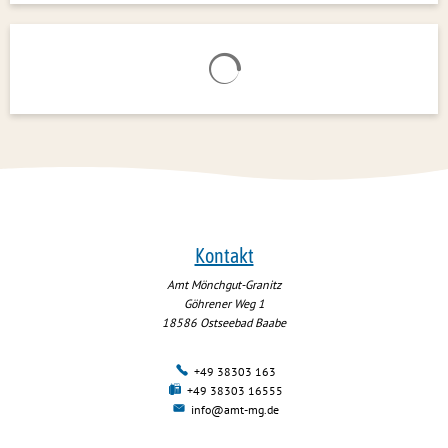
Suchergebnisse werden geladen
Kontakt
Amt Mönchgut-Granitz
Göhrener Weg 1
18586
Ostseebad Baabe
+49 38303 163
+49 38303 16555
info@amt-mg.de