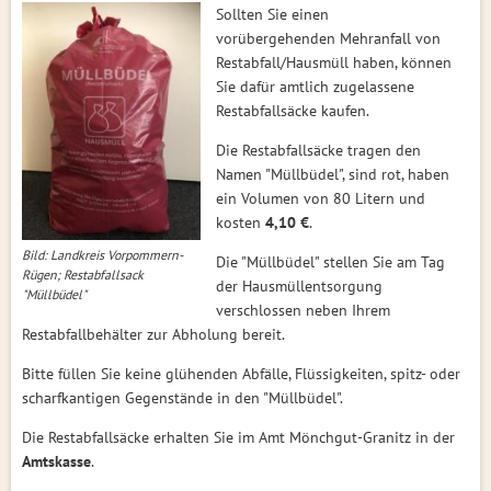
Sollten Sie einen
vorübergehenden Mehranfall von
Restabfall/Hausmüll haben, können
Sie dafür amtlich zugelassene
Restabfallsäcke kaufen.
Die Restabfallsäcke tragen den
Namen "Müllbüdel", sind rot, haben
ein Volumen von 80 Litern und
kosten
4,10 €
.
Bild: Landkreis Vorpommern-
Die "Müllbüdel" stellen Sie am Tag
Rügen; Restabfallsack
der Hausmüllentsorgung
"Müllbüdel"
verschlossen neben Ihrem
Restabfallbehälter zur Abholung bereit.
Bitte füllen Sie keine glühenden Abfälle, Flüssigkeiten, spitz- oder
scharfkantigen Gegenstände in den "Müllbüdel".
Die Restabfallsäcke erhalten Sie im Amt Mönchgut-Granitz in der
Amtskasse
.