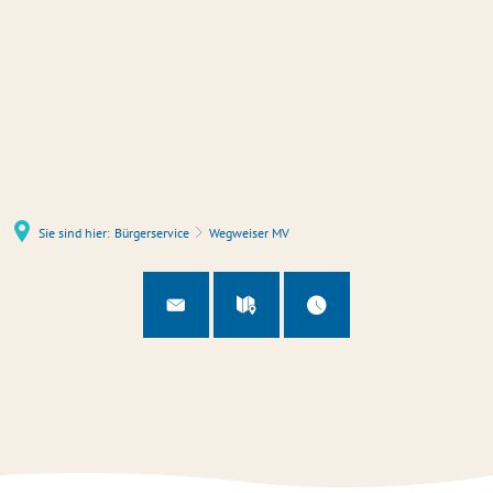
Sie sind hier:
Bürgerservice
Wegweiser MV
Wegweiser
MV