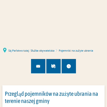
u
U
Są Państwo tutaj:
Służba obywatelska
Pojemniki na zużyte ubrania
Przegląd pojemników na zużyte ubrania na
terenie naszej gminy