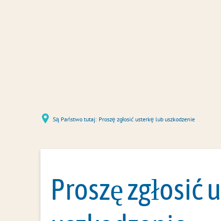
Są Państwo tutaj:
Proszę zgłosić usterkę lub uszkodzenie
Proszę zgłosić 