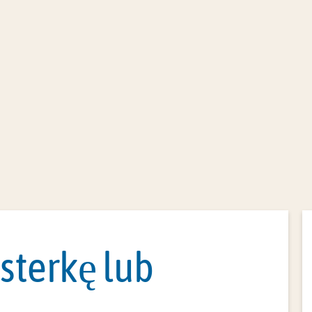
Administracja biurowa
Służba obywatelska
Formular
usterkę lub