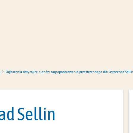
Administracja biurowa
Służba obywatelska
Formular
o
Ogłoszenia dotyczące planów zagospodarowania przestrzennego dla Ostseebad Selli
d Sellin