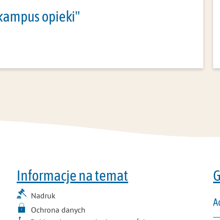
 kampus opieki"
Informacje na temat
G
Nadruk
A
Ochrona danych