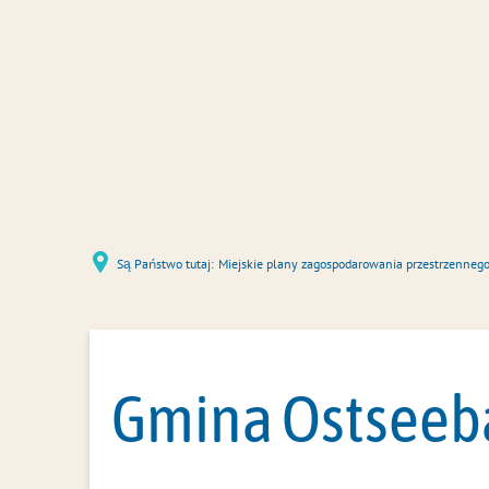
Są Państwo tutaj:
Miejskie plany zagospodarowania przestrzenneg
Gmina Ostseeba