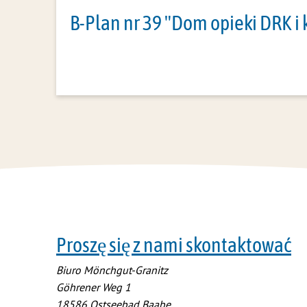
B-Plan nr 39 "Dom opieki DRK i
Proszę się z nami skontaktować
Biuro Mönchgut-Granitz
Göhrener Weg 1
18586
Ostseebad Baabe