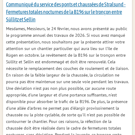
Communiqué du service des ponts et chaussées de Stralsund -
Fermetures totales nocturnes de la B196 sur le tronçon entre
Süllitz et Sellin
Mesdames, Messieurs, le 24 février, nous avons présenté au public
le programme annuel des travaux de 2026. Si vous avez manqué
cette présentation, nous souhaitons par la présente attirer votre
attention sur un chantier particulier qui aura lieu sur l'île de
Rügen en octobre. Le revêtement de la B196 sur le tronçon entre
Süllitz et Sellin est endommagé et doit être renouvelé. Cela
nécessite le remplacement des couches de roulement et de liaison.
En raison de la faible largeur de la chaussée, la circulation ne
pourra pas être maintenue sur une seule voie pendant les travaux.
Une déviation n'est pas non plus possible, car aucune route
appropriée, d'une largeur et d'une portance suffisantes, n'est
disponible pour absorber le trafic de la B196. De plus, la présence
d'une allée d'arbres ne permet pas d'élargir provisoirement la
chaussée ou la piste cyclable, de sorte qu'il n'est pas possible de
contourner le chantier. Pour ces raisons, la réfection de la
chaussée doit être réalisée dans le cadre de fermetures totales
nocturnes, sans déviation. Pendant la journée, ce tronçon reste