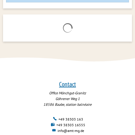
Chargement des résultats de rech
Contact
Office Mönchgut-Granitz
Göhrener Weg 1
18586
Baabe, station balnéaire
+49 38303 163
+49 38303 16555
info@amt-mg.de