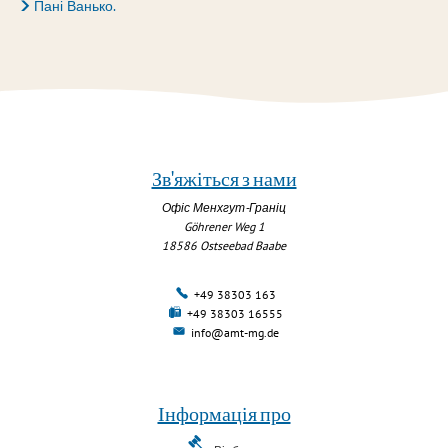
Пані Ванько.
Зв'яжіться з нами
Офіс Менхгут-Граніц
Göhrener Weg 1
18586
Ostseebad Baabe
+49 38303 163
+49 38303 16555
info@amt-mg.de
Інформація про