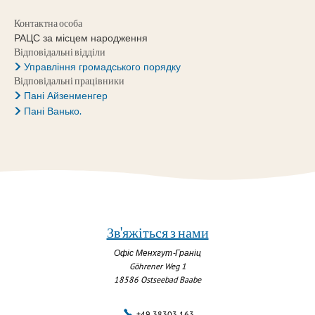
Контактна особа
РАЦС за місцем народження
Відповідальні відділи
Управління громадського порядку
Відповідальні працівники
Пані Айзенменгер
Пані Ванько.
Зв'яжіться з нами
Офіс Менхгут-Граніц
Göhrener Weg 1
18586
Ostseebad Baabe
+49 38303 163