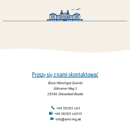
Proszę się z nami skontaktować
Biuro Mönchgut-Granitz
Göhrener Weg 1
18586
Ostseebad Baabe
+49 38303 163
+49 38303 16555
info@amt-mg.de