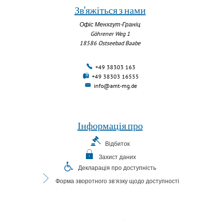
Зв'яжіться з нами
Офіс Менхгут-Граніц
Göhrener Weg 1
18586
Ostseebad Baabe
+49 38303 163
+49 38303 16555
info@amt-mg.de
Інформація про
Відбиток
Захист даних
Декларація про доступність
Форма зворотного зв'язку щодо доступності