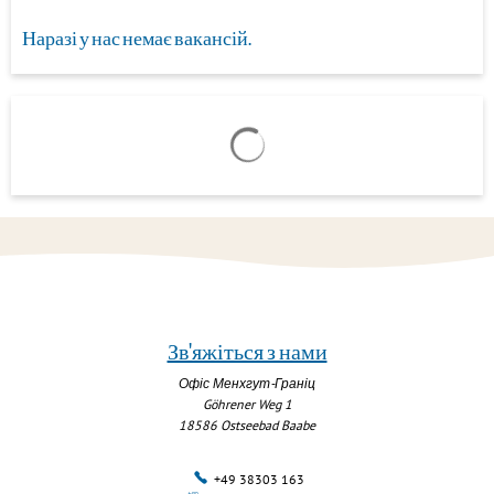
Наразі у нас немає вакансій.
Результати пошуку завантажен
Зв'яжіться з нами
Офіс Менхгут-Граніц
Göhrener Weg 1
18586
Ostseebad Baabe
+49 38303 163