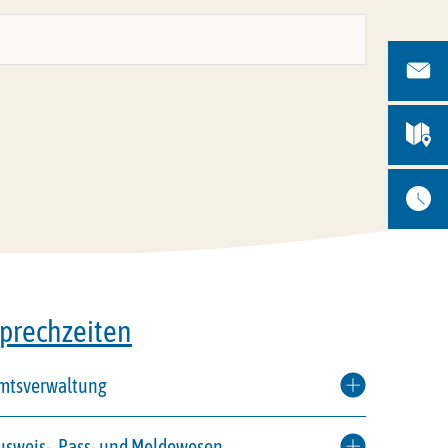
prechzeiten
mtsverwaltung
usweis-, Pass- und Meldewesen