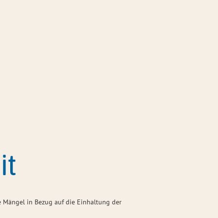
Seite einstellen
ce
Gemeinden & Politik
Tourismus
Feedbackformular zur Barrierefreiheit
it
ge Mängel in Bezug auf die Einhaltung der