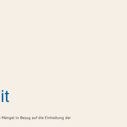
Seite einstellen
ce
Gemeinden & Politik
Tourismus
Feedbackformular zur Barrierefreiheit
it
ge Mängel in Bezug auf die Einhaltung der