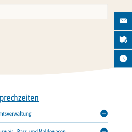
prechzeiten
mtsverwaltung
usweis-, Pass- und Meldewesen