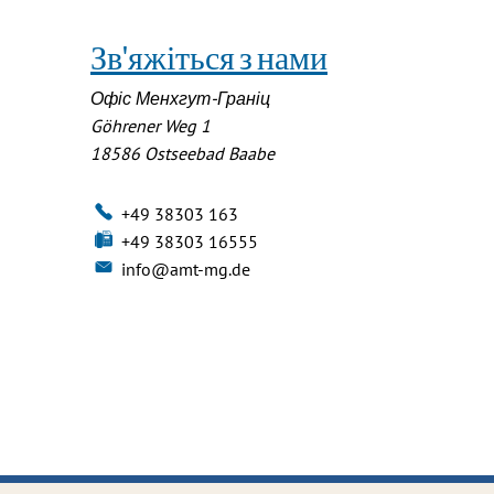
Зв'яжіться з нами
Офіс Менхгут-Граніц
Göhrener Weg 1
18586
Ostseebad Baabe
+49 38303 163
+49 38303 16555
info@amt-mg.de