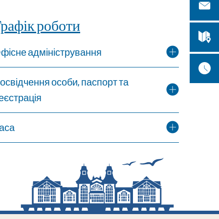
рафік роботи
фісне адміністрування
освідчення особи, паспорт та
еєстрація
аса