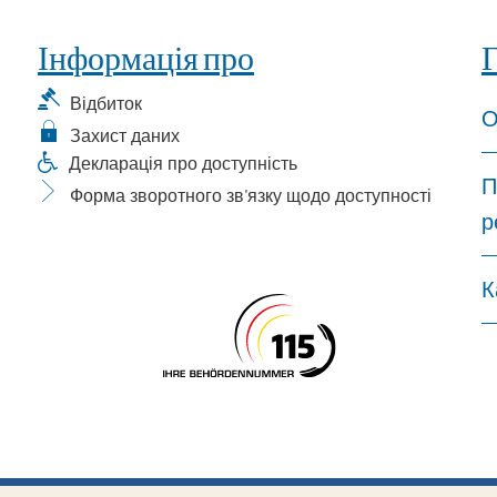
Інформація про
Г
Відбиток
О
Захист даних
Декларація про доступність
П
Форма зворотного зв'язку щодо доступності
р
К